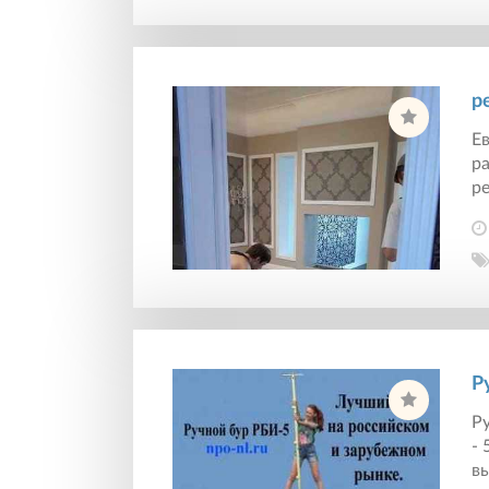
р
Ев
р
ре
Р
Ру
- 
вы