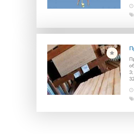
П
Пр
об
3;
32