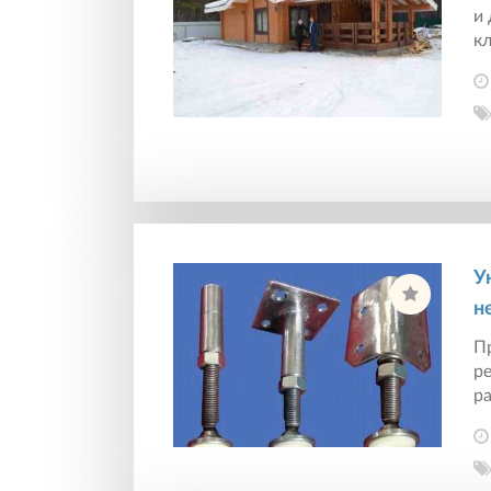
и
кл
У
н
П
ре
ра