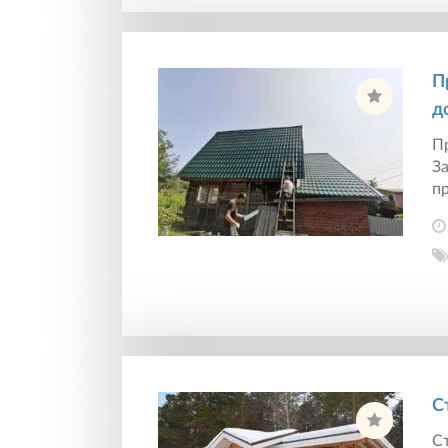
П
д
П
За
пр
С
Ст