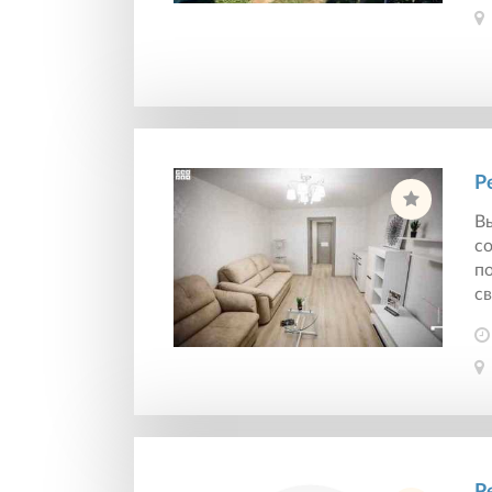
Р
В
с
по
св