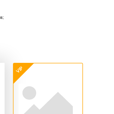
в;
VIP