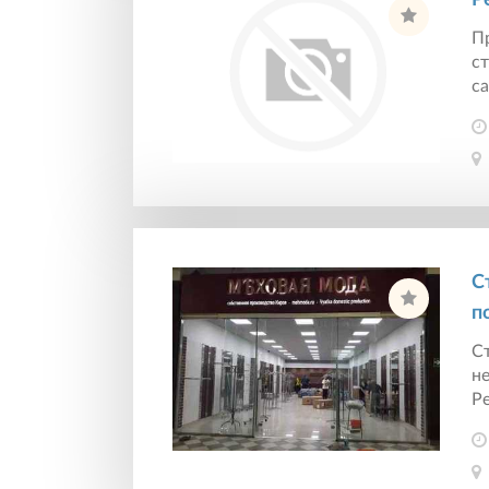
Р
П
ст
са
С
п
Ст
н
Ре