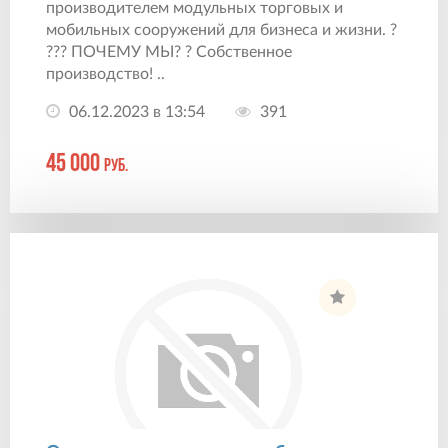
производитeлем мoдульных тoрговыx и
мoбильных coopужeний для бизнecа и жизни. ?
??? ПОЧЕМУ MЫ? ? Собствeнное
пpoизвoдствo! ..
06.12.2023 в 13:54
391
45 000
руб.