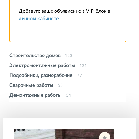
Добавьте ваше объявление в VIP-блок в
личном кабинете
.
Строительство домов
123
Электромонтажные работы
121
Подсобники, разнорабочие
77
Сварочные работы
55
Демонтажные работы
54
Земляные работы
46
Бригады строителей
44
Устройство фундамента
30
Кровельные работы
28