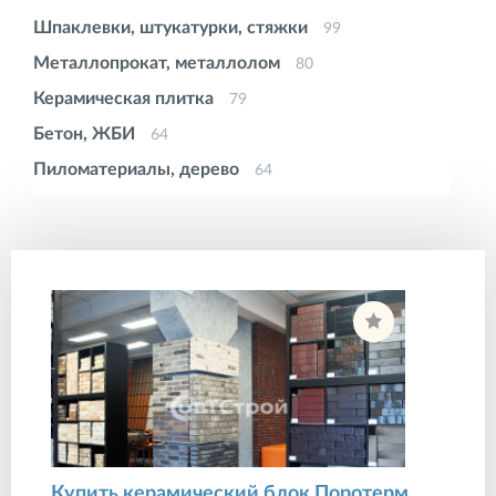
Шпаклевки, штукатурки, стяжки
99
Металлопрокат, металлолом
80
Керамическая плитка
79
Бетон, ЖБИ
64
Пиломатериалы, дерево
64
Цемент, песок, щебень и др. сыпучие
49
Кирпич, шлакоблок
42
Лаки, краски, грунтовки
36
Теплоизоляция, звукоизоляция
34
Камень, изделия из камня
34
Гидроизоляционные материалы
32
Профильные системы
25
Крепежные изделия, метизы
22
Кровельные материалы
20
Купить керамический блок Поротерм