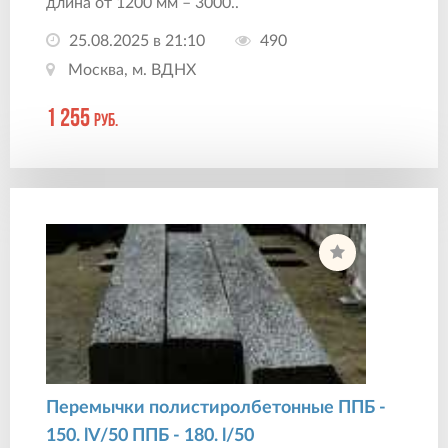
длина от 1200 мм – 3000..
25.08.2025 в 21:10
490
Москва, м. ВДНХ
1 255
руб.
Перемычки полистиролбетонные ППБ -
150. lV/50 ППБ - 180. l/50