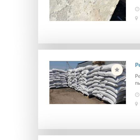
Р
Ре
пы