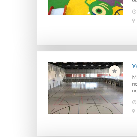
об
У
М
по
п