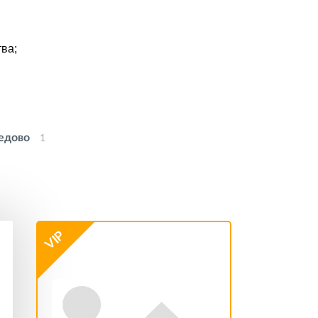
ва;
едово
1
VIP