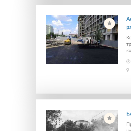
А
р
Ко
т
ко
Б
Пр
ук