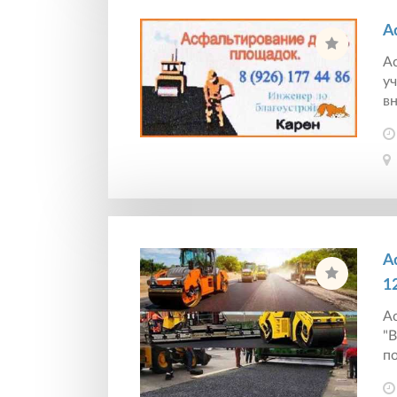
А
Ас
у
вн
А
1
А
"
по