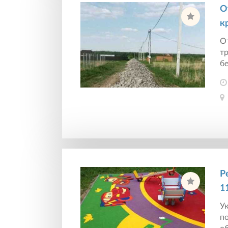
О
к
От
т
бе
Р
1
Ук
п