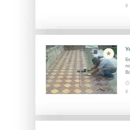
У
Бе
по
Во